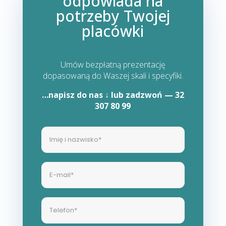
odpowiada na
potrzeby Twojej
placówki
Umów bezpłatną prezentację
dopasowaną do Waszej skali i specyfiki.
…napisz do nas
↓
lub zadzwoń — 32
307 80 99