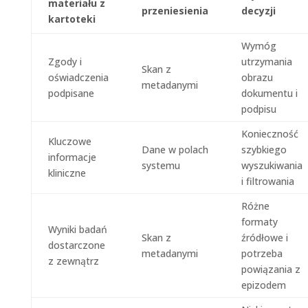
materiału z
przeniesienia
decyzji
kartoteki
Wymóg
Zgody i
utrzymania
Skan z
oświadczenia
obrazu
metadanymi
podpisane
dokumentu i
podpisu
Konieczność
Kluczowe
Dane w polach
szybkiego
informacje
systemu
wyszukiwania
kliniczne
i filtrowania
Różne
formaty
Wyniki badań
Skan z
źródłowe i
dostarczone
metadanymi
potrzeba
z zewnątrz
powiązania z
epizodem