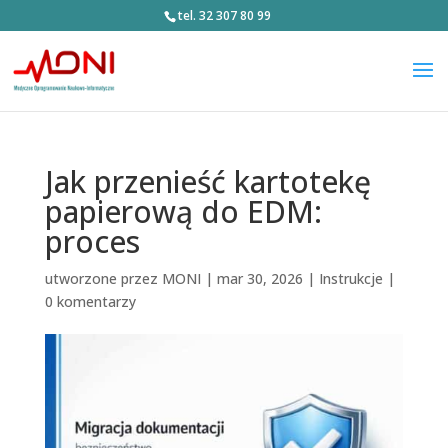
tel. 32 307 80 99
Jak przenieść kartotekę
papierową do EDM:
proces
utworzone przez
MONI
|
mar 30, 2026
|
Instrukcje
|
0 komentarzy